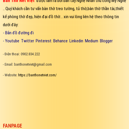
Bàn Thờ Nét Việt
được làm ra bởi bàn tay Nghệ Nhân thủ công Mỹ Nghệ
.. Quý khách cần tư vấn bàn thờ treo tường, tủ thờ,bàn thờ thần tài,thiết
kế phòng thờ đẹp, hiện đại đồ thờ... xin vui lòng liên hệ theo thông tin
dưới đây:
-
Bản đồ đường đi
-
Youtube
Twitter
Pinterest
Behance
Linkedin
Medium
Blogger
- Điện thoại: 0902.834.222
- Email: banthonetviet@gmail.com
- Website:
https://banthonetviet.com/
FANPAGE