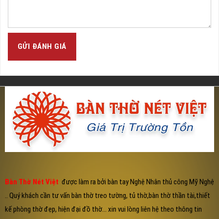
GỬI ĐÁNH GIÁ
Bàn Thờ Nét Việt
được làm ra bởi bàn tay Nghệ Nhân thủ công Mỹ Nghệ
.. Quý khách cần tư vấn bàn thờ treo tường, tủ thờ,bàn thờ thần tài,thiết
kế phòng thờ đẹp, hiện đại đồ thờ... xin vui lòng liên hệ theo thông tin