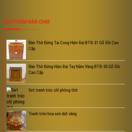
SẢN PHẨM BÁN CHẠY
Bàn Thờ Đứng Tai Cong Hiện Đại BTĐ-31 Gỗ Sồi Cao
Cấp
Bàn Thờ Đứng Hiện Đại Tay Nắm Vàng BTĐ-30 Gỗ Sồi
Cao Cấp
Set tranh trúc chỉ phòng thờ
Tranh tròn hoa sen dát vàng