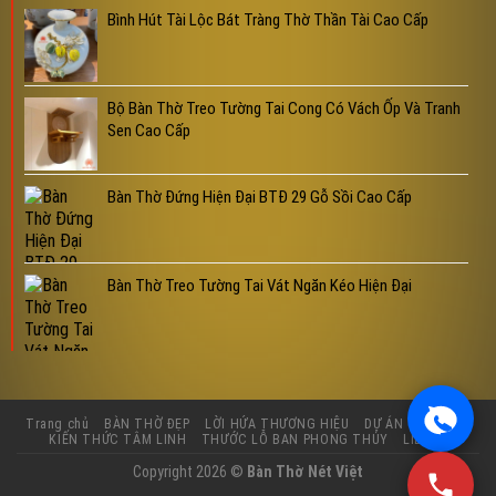
Bình Hút Tài Lộc Bát Tràng Thờ Thần Tài Cao Cấp
Bộ Bàn Thờ Treo Tường Tai Cong Có Vách Ốp Và Tranh
Sen Cao Cấp
Bàn Thờ Đứng Hiện Đại BTĐ 29 Gỗ Sồi Cao Cấp
Bàn Thờ Treo Tường Tai Vát Ngăn Kéo Hiện Đại
Trang chủ
BÀN THỜ ĐẸP
LỜI HỨA THƯƠNG HIỆU
DỰ ÁN THỰC TẾ
KIẾN THỨC TÂM LINH
THƯỚC LỖ BAN PHONG THỦY
LIÊN HỆ
Copyright 2026 ©
Bàn Thờ Nét Việt