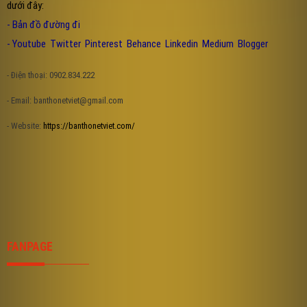
dưới đây:
-
Bản đồ đường đi
-
Youtube
Twitter
Pinterest
Behance
Linkedin
Medium
Blogger
- Điện thoại: 0902.834.222
- Email: banthonetviet@gmail.com
- Website:
https://banthonetviet.com/
FANPAGE