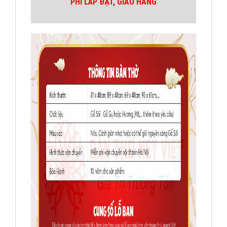
PHÍ LẮP ĐẶT, GIAO HÀNG