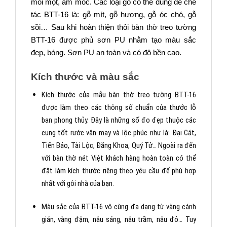
mối mọt, ẩm mốc. Các loại gỗ có thể dùng để chế
tác BTT-16 là: gỗ mít, gỗ hương, gỗ óc chó, gỗ
sồi… Sau khi hoàn thiện thôi bàn thờ treo tường
BTT-16 được phủ sơn PU nhằm tạo màu sắc
đẹp, bóng. Sơn PU an toàn và có độ bền cao.
Kích thước và màu sắc
Kích thước của mẫu bàn thờ treo tường BTT-16
được làm theo các thông số chuẩn của thước lỗ
ban phong thủy. Đây là những số đo đẹp thuộc các
cung tốt rước vận may và lộc phúc như là: Đại Cát,
Tiến Bảo, Tài Lộc, Đăng Khoa, Quý Tử… Ngoài ra đến
với bàn thờ nét Việt khách hàng hoàn toàn có thể
đặt làm kích thước riêng theo yêu cầu để phù hợp
nhất với gôi nhà của bạn.
Màu sắc của BTT-16 vô cùng đa dạng từ vàng cánh
gián, vàng đậm, nâu sáng, nâu trầm, nâu đỏ… Tuy