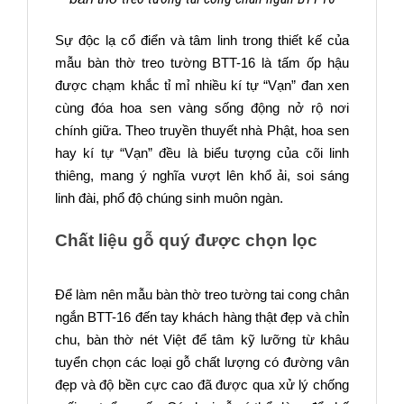
Sự độc lạ cổ điển và tâm linh trong thiết kế của
mẫu bàn thờ treo tường BTT-16 là tấm ốp hậu
được chạm khắc tỉ mỉ nhiều kí tự “Vạn” đan xen
cùng đóa hoa sen vàng sống động nở rộ nơi
chính giữa. Theo truyền thuyết nhà Phật, hoa sen
hay kí tự “Vạn” đều là biểu tượng của cõi linh
thiêng, mang ý nghĩa vượt lên khổ ải, soi sáng
linh đài, phổ độ chúng sinh muôn ngàn.
Chất liệu gỗ quý được chọn lọc
Để làm nên mẫu bàn thờ treo tường tai cong chân
ngắn BTT-16 đến tay khách hàng thật đẹp và chỉn
chu, bàn thờ nét Việt để tâm kỹ lưỡng từ khâu
tuyển chọn các loại gỗ chất lượng có đường vân
đẹp và độ bền cực cao đã được qua xử lý chống