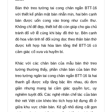
Bàn thờ treo tường tai cong chân ngắn BTT-16
với thiết kế phần mặt bàn nhẵn mịn, hai bên cạnh
bàn được uốn cong vào trong như cuốn thư.
Không chỉ để đẹp, thiết kế đó còn giúp cho gia chủ
tránh đổ vỡ lễ cúng khi bày đồ thờ tự. Bên cạnh
đó hoa văn tinh tế đối xứng dọc theo thân bàn thờ
được kết hợp hài hòa làm tổng thể BTT-16 có
cảm giác cổ xưa và huyền bí.
Khác với các chân bàn của mẫu bàn thờ treo
tường thường thấy, phần chân bàn của bàn thờ
treo tường ngăn tai cong chân ngắn BTT-16 là hai
thanh gỗ được xếp tầng bậc lên nhau, dù đơn
giản nhưng mang lại cảm giác quyền lực, uy
nghiêm tuyệt đối. Các nghệ nhân chế tác của bàn
thờ nét Việt còn khéo léo tích hợp kệ đựng đồ ở
giữa khu vực chân bàn. Kệ gỗ nhỏ dùng cất gọn