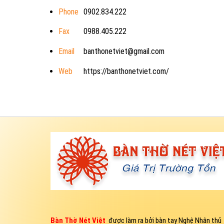
Phone
0902.834.222
Fax
0988.405.222
Email
banthonetviet@gmail.com
Web
https://banthonetviet.com/
Bàn Thờ Nét Việt
được làm ra bởi bàn tay Nghệ Nhân thủ