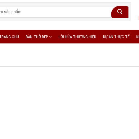
TRANG CHỦ
BÀN THỜ ĐẸP
LỜI HỨA THƯƠNG HIỆU
DỰ ÁN THỰC TẾ
K