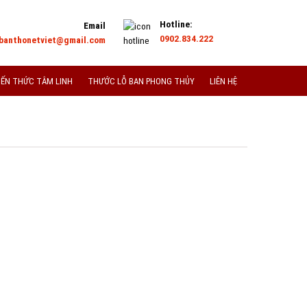
Hotline:
Email
0902.834.222
banthonetviet@gmail.com
IẾN THỨC TÂM LINH
THƯỚC LỖ BAN PHONG THỦY
LIÊN HỆ