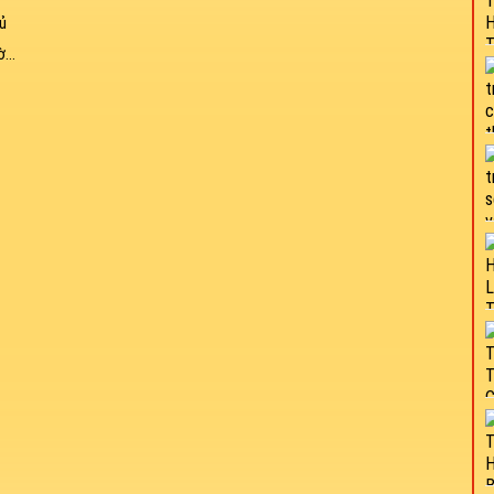
ủ
...