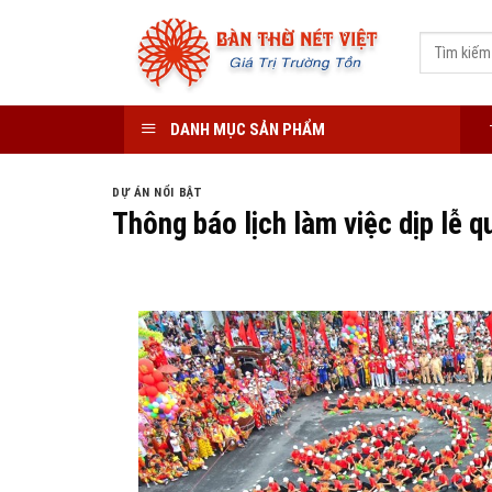
Skip
to
content
DANH MỤC SẢN PHẨM
DỰ ÁN NỔI BẬT
Thông báo lịch làm việc dịp lễ 