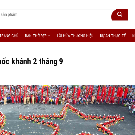
TRANG CHỦ
BÀN THỜ ĐẸP
LỜI HỨA THƯƠNG HIỆU
DỰ ÁN THỰC TẾ
K
quốc khánh 2 tháng 9