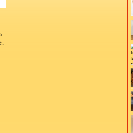
ủ
...