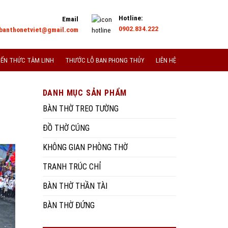
Hotline:
Email
0902.834.222
banthonetviet@gmail.com
IẾN THỨC TÂM LINH
THƯỚC LỖ BAN PHONG THỦY
LIÊN HỆ
DANH MỤC SẢN PHẨM
BÀN THỜ TREO TƯỜNG
ĐỒ THỜ CÚNG
KHÔNG GIAN PHÒNG THỜ
TRANH TRÚC CHỈ
BÀN THỜ THẦN TÀI
BÀN THỜ ĐỨNG