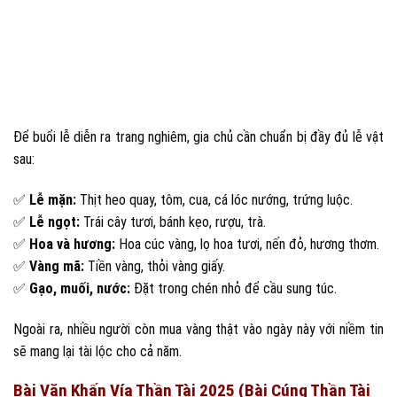
Để buổi lễ diễn ra trang nghiêm, gia chủ cần chuẩn bị đầy đủ lễ vật
sau:
✅
Lễ mặn:
Thịt heo quay, tôm, cua, cá lóc nướng, trứng luộc.
✅
Lễ ngọt:
Trái cây tươi, bánh kẹo, rượu, trà.
✅
Hoa và hương:
Hoa cúc vàng, lọ hoa tươi, nến đỏ, hương thơm.
✅
Vàng mã:
Tiền vàng, thỏi vàng giấy.
✅
Gạo, muối, nước:
Đặt trong chén nhỏ để cầu sung túc.
Ngoài ra, nhiều người còn mua vàng thật vào ngày này với niềm tin
sẽ mang lại tài lộc cho cả năm.
Bài Văn Khấn Vía Thần Tài 2025 (Bài Cúng Thần Tài